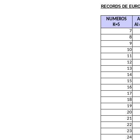
RECORDS DE EURO
NUMEROS
A
K=5
Al 
7
8
9
10
11
12
13
14
15
16
17
18
19
20
21
22
23
24