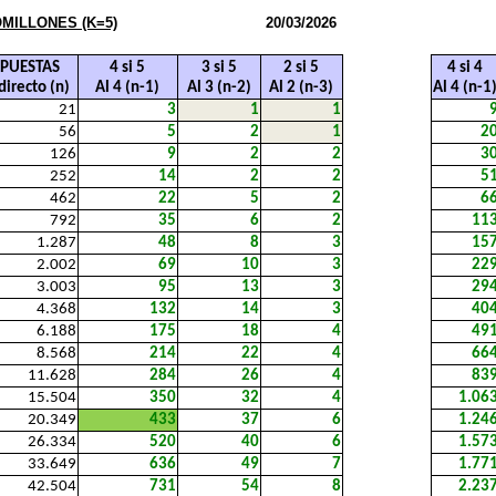
MILLONES (K=5)
20/03/2026
PUESTAS
4 si 5
3 si 5
2 si 5
4 si 4
directo (n)
Al 4 (n-1)
Al 3 (n-2)
Al 2 (n-3)
Al 4 (n-1
21
3
1
1
56
5
2
1
2
126
9
2
2
3
252
14
2
2
5
462
22
5
2
6
792
35
6
2
11
1.287
48
8
3
15
2.002
69
10
3
22
3.003
95
13
3
29
4.368
132
14
3
40
6.188
175
18
4
49
8.568
214
22
4
66
11.628
284
26
4
83
15.504
350
32
4
1.06
20.349
433
37
6
1.24
26.334
520
40
6
1.57
33.649
636
49
7
1.77
42.504
731
54
8
2.23