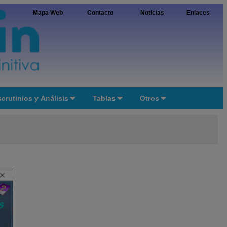
Mapa Web
Contacto
Noticias
Enlaces
crutinios y Análisis
Tablas
Otros