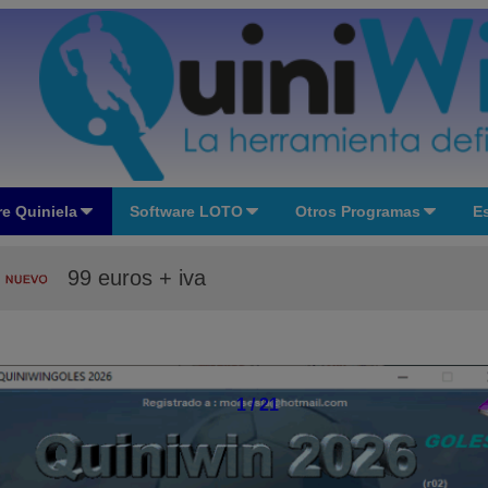
e Quiniela
Software LOTO
Otros Programas
Es
99 euros + iva
1 / 21