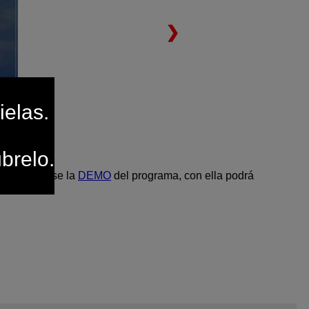
❯
ielas.
brelo.
mo bajandose la
DEMO
del programa, con ella podrá
 él.