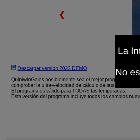
❮
La In
Descargar versión 2022 DEMO
No es
QuiniwinGoles posiblemente sea el mejor programa de qu
comprobar la ultra-velocidad de cálculo de sus métodos d
El programa es válido para TODAS las temporadas.
Esta versión del programa incluye todos los cambios nuev