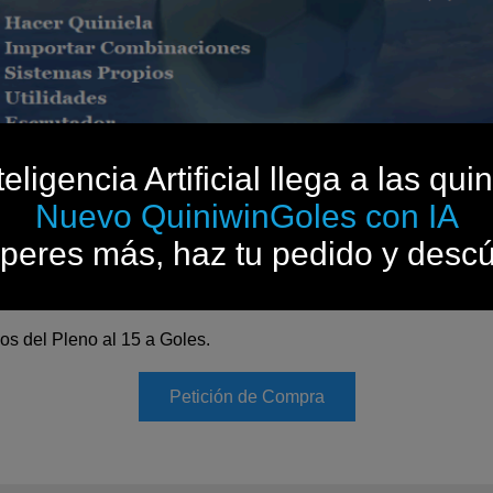
teligencia Artificial llega a las quin
Menú principal
Nuevo QuiniwinGoles con IA
peres más, haz tu pedido y descú
inielas en reducciones de combinaciones. Pruébelo usted mis
e reducción y las super reducciones que se pueden obtener con
os del Pleno al 15 a Goles.
Petición de Compra