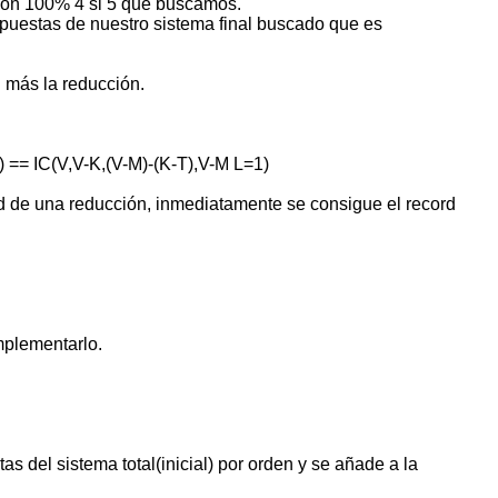
ión 100% 4 si 5 que buscamos.
puestas de nuestro sistema final buscado que es
 más la reducción.
) == IC(V,V-K,(V-M)-(K-T),V-M L=1)
 de una reducción, inmediatamente se consigue el record
mplementarlo.
s del sistema total(inicial) por orden y se añade a la